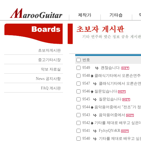
초보자게시판
중고기타시장
번호
9549
괜찮습니다.
악보 자료실
9548
클래식기타에서 오른손연주
News 공지사항
9547
클래식기타에서 오른손연
FAQ 게시판
9546
질문있습니다
9545
질문있습니다
9544
음악용어중에서 "전조"가 정
9543
음악용어중에서
9542
기타를 제대로 배우고 싶은데
9541
FyJcyQYrKR
9540
기타를 제대로 배우고 싶은