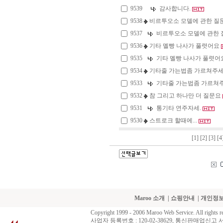
9539
감사합니다.
9538
비르투오소 모델에 관한 질
9537
비르투오소 모델에 관한
9536
기타 멜빵 나사가 풀렷어요
9535
기타 멜빵 나사가 풀렷어
9534
기타줄 가는법좀 가르쳐주세
9533
기타줄 가는법좀 가르쳐
9532
참 그리고 하나만 더 질문요
9531
통기타 연주자세.
9530
스트로크 할때에...
[1]
[2]
[3]
[4
Maroo 소개
|
쇼핑안내
|
개인정
Copyright 1999 - 2006 Maroo Web Service. All rights r
사업자 등록번호 : 120-02-38629, 통신판매업신고 