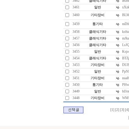
3462
클래식기타
lRI
3461
일반
xXz
3460
기타장비
BLM
3459
통기타
mDfn
3458
클래식기타
ksft
3457
클래식기타
mJk
3456
클래식기타
LsJ
3455
일반
Ksj
3454
클래식기타
BTZ
3453
기타장비
DUB
3452
일반
Pp
3451
기타장비
nua
3450
통기타
PHw
3449
일반
bIJr
3448
기타장비
WMS
[1]
[2]
[3]
[4]