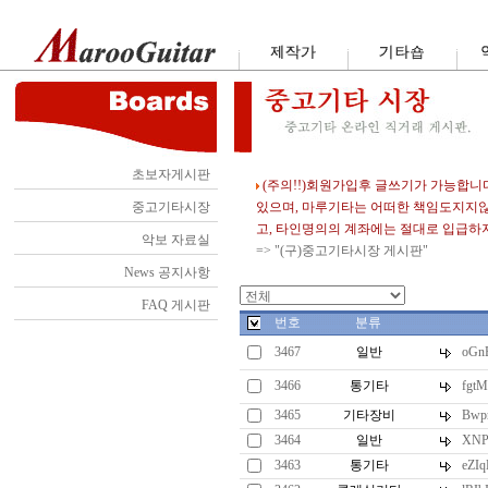
초보자게시판
(주의!!)회원가입후 글쓰기가 가능합니
중고기타시장
있으며, 마루기타는 어떠한 책임도지지
고, 타인명의의 계좌에는 절대로 입급하
악보 자료실
=> "(구)중고기타시장 게시판"
News 공지사항
FAQ 게시판
번호
분류
3467
일반
oGnE
3466
통기타
fgtM
3465
기타장비
Bwp
3464
일반
XNP
3463
통기타
eZI