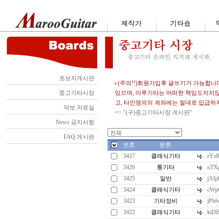
초보자게시판
(주의!!)회원가입후 글쓰기가 가능합니
중고기타시장
있으며, 마루기타는 어떠한 책임도지지
고, 타인명의의 계좌에는 절대로 입급하
악보 자료실
=> "(구)중고기타시장 게시판"
News 공지사항
FAQ 게시판
번호
분류
3427
클래식기타
rYz
3426
통기타
oTX
3425
일반
jAI
3424
클래식기타
cWp
3423
기타장비
jPb
3422
클래식기타
kiD