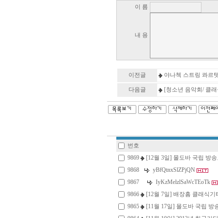
이 름
내 용
이전글
야나첵 스트링 콰르
다음글
[청소년 음악회/ 클래
번호
9869
[12월 3일] 몰도바 국립 방
9868
yBfQtnxSlZPjQN
9867
IyKzMelzlSaWcTEoTk
9866
[12월 7일] 배장흠 클래식
9865
[11월 17일] 몰도바 국