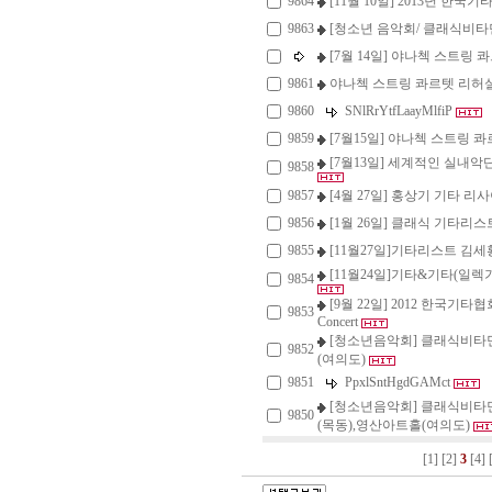
9864
[11월 10일] 2013년 한
9863
[청소년 음악회/ 클래식비타민
[7월 14일] 야나첵 스트링 콰르텟
9861
야나첵 스트링 콰르텟 리허
9860
SNlRrYtfLaayMlfiP
9859
[7월15일] 야나첵 스트링 콰르텟
[7월13일] 세계적인 실내악
9858
9857
[4월 27일] 홍상기 기타 리사이틀 Cla
9856
[1월 26일] 클래식 기타리
9855
[11월27일]기타리스트 김세
[11월24일]기타&기타(일렉
9854
[9월 22일] 2012 한국기타
9853
Concert
[청소년음악회] 클래식비타민
9852
(여의도)
9851
PpxlSntHgdGAMct
[청소년음악회] 클래식비타민(
9850
(목동),영산아트홀(여의도)
[1]
[2]
3
[4]